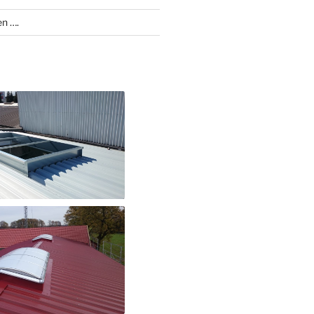
en ….