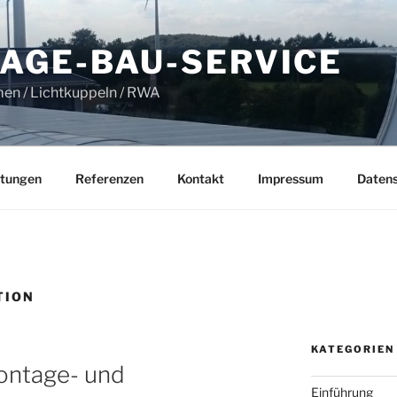
AGE-BAU-SERVICE
en / Lichtkuppeln / RWA
stungen
Referenzen
Kontakt
Impressum
Datens
TION
KATEGORIEN
Montage- und
Einführung