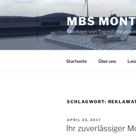
Zum
Inhalt
MBS MONT
springen
Montage von Tageslichtsystem
Startseite
Über uns
Lei
SCHLAGWORT:
REKLAMA
VERÖFFENTLICHT
APRIL 23, 2017
AM
Ihr zuverlässiger 